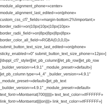
module_alignment_phone=»center»
module_alignment_last_edited=»on|phone»
custom_css_cf7_fields=»margin-bottom:2%!important;»
border_radii=»on|10px|10px|10px|10px»
border_radii_field=»on|8px|8px|8px|8px»
border_color_all_field=»RGBA(0,0,0,0)»
submit_button_text_size_last_edited=»on|phone»
sticky_enabled=»0″ submit_button_text_size_phone=»12px»]
[/dvppl_cf7_styler][/et_pb_column][/et_pb_row][et_pb_row
_builder_version=»4.9.1″ _module_preset=»default»]
[et_pb_column type=»4_4″ _builder_version=»4.9.1″
_module_preset=»default»][et_pb_text
_builder_version=»4.9.1″ _module_preset=»default»
text_font=»Montserrat|700|||||||» text_text_color=»#FFFFFF»
link_font=»Montserrat||||on||||» link_text_color=»#FFFFFF»]