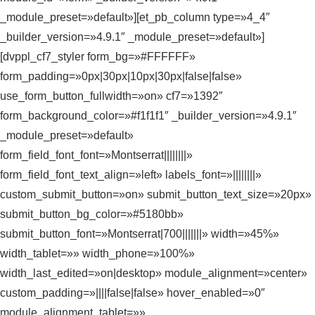
_module_preset=»default»][et_pb_column type=»4_4″
_builder_version=»4.9.1″ _module_preset=»default»]
[dvppl_cf7_styler form_bg=»#FFFFFF»
form_padding=»0px|30px|10px|30px|false|false»
use_form_button_fullwidth=»on» cf7=»1392″
form_background_color=»#f1f1f1″ _builder_version=»4.9.1″
_module_preset=»default»
form_field_font_font=»Montserrat||||||||»
form_field_font_text_align=»left» labels_font=»||||||||»
custom_submit_button=»on» submit_button_text_size=»20px»
submit_button_bg_color=»#5180bb»
submit_button_font=»Montserrat|700|||||||» width=»45%»
width_tablet=»» width_phone=»100%»
width_last_edited=»on|desktop» module_alignment=»center»
custom_padding=»||||false|false» hover_enabled=»0″
module_alignment_tablet=»»