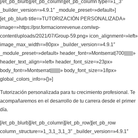
[/et_pb_blurb][/et_pb_column][et_pb_column type=»1_3″
_builder_version=»4.9.1″ _module_preset=»default»]
[et_pb_blurb title=»TUTORIZACIÓN PERSONALIZADA»
image=»https://psr.formacionrevenue.com/wp-
content/uploads/2021/07/Group-59.png» icon_alignment=»left»
image_max_width=»80px» _builder_version=»4.9.1″
_module_preset=»default» header_font=»Montserrat|700|||||||»
header_text_align=»left» header_font_size=»23px»
body_font=»Montserrat||||||||» body_font_size=»18px»
global_colors_info=»{}»]
Tutorización personalizada para tu crecimiento profesional. Te
acompañaremos en el desarrollo de tu carrera desde el primer
día.
[/et_pb_blurb][/et_pb_column][/et_pb_row][et_pb_row
column_structure=»1_3,1_3,1_3″ _builder_version=»4.9.1″