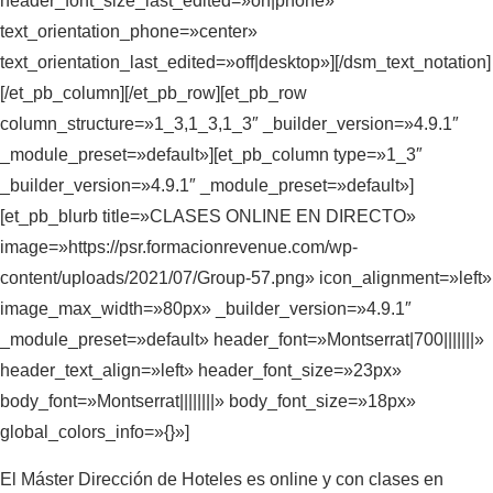
header_font_size_last_edited=»on|phone»
text_orientation_phone=»center»
text_orientation_last_edited=»off|desktop»][/dsm_text_notation]
[/et_pb_column][/et_pb_row][et_pb_row
column_structure=»1_3,1_3,1_3″ _builder_version=»4.9.1″
_module_preset=»default»][et_pb_column type=»1_3″
_builder_version=»4.9.1″ _module_preset=»default»]
[et_pb_blurb title=»CLASES ONLINE EN DIRECTO»
image=»https://psr.formacionrevenue.com/wp-
content/uploads/2021/07/Group-57.png» icon_alignment=»left»
image_max_width=»80px» _builder_version=»4.9.1″
_module_preset=»default» header_font=»Montserrat|700|||||||»
header_text_align=»left» header_font_size=»23px»
body_font=»Montserrat||||||||» body_font_size=»18px»
global_colors_info=»{}»]
El Máster Dirección de Hoteles es online y con clases en