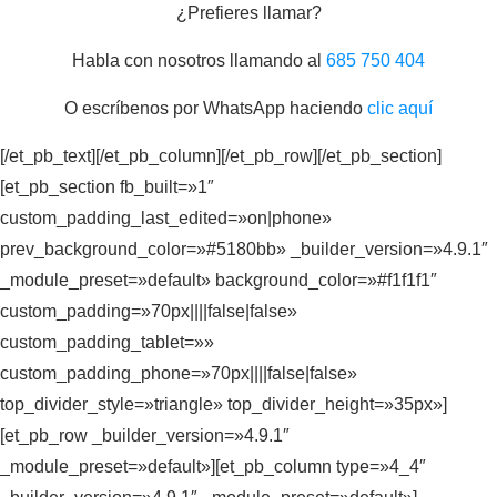
¿Prefieres llamar?
Habla con nosotros llamando al
685 750 404
O escríbenos por WhatsApp haciendo
clic aquí
[/et_pb_text][/et_pb_column][/et_pb_row][/et_pb_section]
[et_pb_section fb_built=»1″
custom_padding_last_edited=»on|phone»
prev_background_color=»#5180bb» _builder_version=»4.9.1″
_module_preset=»default» background_color=»#f1f1f1″
custom_padding=»70px||||false|false»
custom_padding_tablet=»»
custom_padding_phone=»70px||||false|false»
top_divider_style=»triangle» top_divider_height=»35px»]
[et_pb_row _builder_version=»4.9.1″
_module_preset=»default»][et_pb_column type=»4_4″