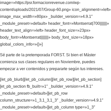
image=»https://psr.formacionrevenue.com/wp-
content/uploads/2021/07/Group-60.png» icon_alignment=»left»
image_max_width=»80px» _builder_version=»4.9.1″
_module_preset=»default» header_font=»Montserrat|700|||||||»
header_text_align=»left» header_font_size=»23px»
body_font=»Montserrat||||||||» body_font_size=»18px»
global_colors_info=»{}»]
Sé parte de la pretemporada FORST. Si bien el Máster
comienza sus clases regulares en Noviembre, puedes
empezar a ver contenidos y prepararte según tus intereses.
[/et_pb_blurb][/et_pb_column][/et_pb_row][/et_pb_section]
[et_pb_section fb_built=»1″ _builder_version=»4.9.1″
_module_preset=»default»][et_pb_row
column_structure=»1_3,1_3,1_3″ _builder_version=»4.9.1″
_module_preset=»default»][et_pb_column type=»1_3″