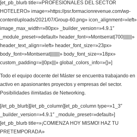
[et_pb_blurb title=»PROFESIONALES DEL SECTOR
HOTELERO» image=»https://psr.formacionrevenue.com/wp-
content/uploads/2021/07/Group-60.png» icon_alignment=»left»
image_max_width=»80px» _builder_version=»4.9.1″
_module_preset=»default» header_font=»Montserrat|700|||||||»
header_text_align=»left» header_font_size=»23px»
body_font=»Montserrat||||||||» body_font_size=»18px»
custom_padding=»||0px|||» global_colors_info=»{}»]
Todo el equipo docente del Máster se encuentra trabajando en
activo en apasionantes proyectos y empresas del sector.
Posibilidades ilimitadas de Networking.
[/et_pb_blurb][/et_pb_column][et_pb_column type=»1_3″
_builder_version=»4.9.1″ _module_preset=»default»]
[et_pb_blurb title=»¡COMIENZA HOY MISMO! HAZ TU
PRETEMPORADA»