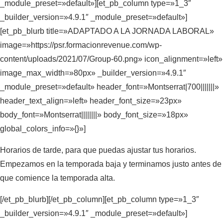
_module_preset=»default»][et_pb_column type=»1_3″
_builder_version=»4.9.1″ _module_preset=»default»]
[et_pb_blurb title=»ADAPTADO A LA JORNADA LABORAL»
image=»https://psr.formacionrevenue.com/wp-
content/uploads/2021/07/Group-60.png» icon_alignment=»left»
image_max_width=»80px» _builder_version=»4.9.1″
_module_preset=»default» header_font=»Montserrat|700|||||||»
header_text_align=»left» header_font_size=»23px»
body_font=»Montserrat||||||||» body_font_size=»18px»
global_colors_info=»{}»]
Horarios de tarde, para que puedas ajustar tus horarios.
Empezamos en la temporada baja y terminamos justo antes de
que comience la temporada alta.
[/et_pb_blurb][/et_pb_column][et_pb_column type=»1_3″
_builder_version=»4.9.1″ _module_preset=»default»]