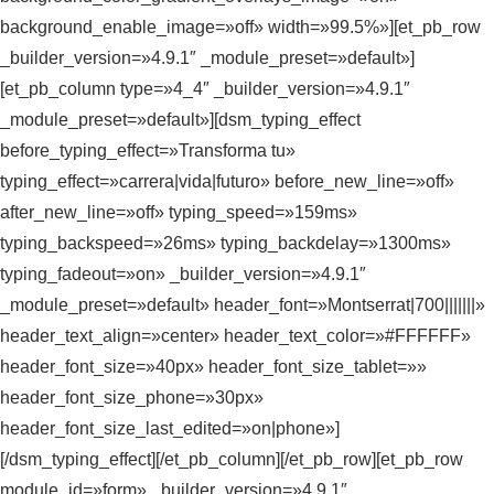
background_enable_image=»off» width=»99.5%»][et_pb_row
_builder_version=»4.9.1″ _module_preset=»default»]
[et_pb_column type=»4_4″ _builder_version=»4.9.1″
_module_preset=»default»][dsm_typing_effect
before_typing_effect=»Transforma tu»
typing_effect=»carrera|vida|futuro» before_new_line=»off»
after_new_line=»off» typing_speed=»159ms»
typing_backspeed=»26ms» typing_backdelay=»1300ms»
typing_fadeout=»on» _builder_version=»4.9.1″
_module_preset=»default» header_font=»Montserrat|700|||||||»
header_text_align=»center» header_text_color=»#FFFFFF»
header_font_size=»40px» header_font_size_tablet=»»
header_font_size_phone=»30px»
header_font_size_last_edited=»on|phone»]
[/dsm_typing_effect][/et_pb_column][/et_pb_row][et_pb_row
module_id=»form» _builder_version=»4.9.1″