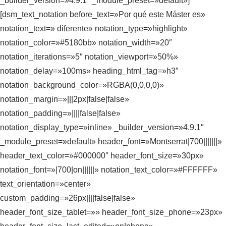
_builder_version=»4.9.1″ _module_preset=»default»]
[dsm_text_notation before_text=»Por qué este Máster es»
notation_text=» diferente» notation_type=»highlight»
notation_color=»#5180bb» notation_width=»20″
notation_iterations=»5″ notation_viewport=»50%»
notation_delay=»100ms» heading_html_tag=»h3″
notation_background_color=»RGBA(0,0,0,0)»
notation_margin=»|||2px|false|false»
notation_padding=»||||false|false»
notation_display_type=»inline» _builder_version=»4.9.1″
_module_preset=»default» header_font=»Montserrat|700|||||||»
header_text_color=»#000000″ header_font_size=»30px»
notation_font=»|700|on||||||» notation_text_color=»#FFFFFF»
text_orientation=»center»
custom_padding=»26px||||false|false»
header_font_size_tablet=»» header_font_size_phone=»23px»