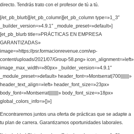
directo. Tendrás trato con el profesor de tú a tú.
[/et_pb_blurb][/et_pb_column][et_pb_column type=»1_3″
_builder_version=»4.9.1″ _module_preset=»default»]
[et_pb_blurb title=»PRÁCTICAS EN EMPRESA
GARANTIZADAS»
image=»https://psr.formacionrevenue.com/wp-
content/uploads/2021/07/Group-58.png» icon_alignment=»left»
image_max_width=»80px» _builder_version=»4.9.1″
_module_preset=»default» header_font=»Montserrat|700|||||||»
header_text_align=»left» header_font_size=»23px»
body_font=»Montserrat||||||||» body_font_size=»18px»
global_colors_info=»{}»]
Encontraremos juntos una oferta de prácticas que se adapte a
tu plan de carrera. Garantizamos oportunidades laborales.