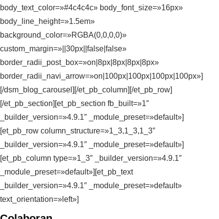
body_text_color=»#4c4c4c» body_font_size=»16px»
body_line_height=»1.5em»
background_color=»RGBA(0,0,0,0)»
custom_margin=»||30px||false|false»
border_radii_post_box=»on|8px|8px|8px|8px»
border_radii_navi_arrow=»on|100px|100px|100px|100px»]
[/dsm_blog_carousel][/et_pb_column][/et_pb_row]
[/et_pb_section][et_pb_section fb_built=»1″
_builder_version=»4.9.1″ _module_preset=»default»]
[et_pb_row column_structure=»1_3,1_3,1_3″
_builder_version=»4.9.1″ _module_preset=»default»]
[et_pb_column type=»1_3″ _builder_version=»4.9.1″
_module_preset=»default»][et_pb_text
_builder_version=»4.9.1″ _module_preset=»default»
text_orientation=»left»]
Colaboran