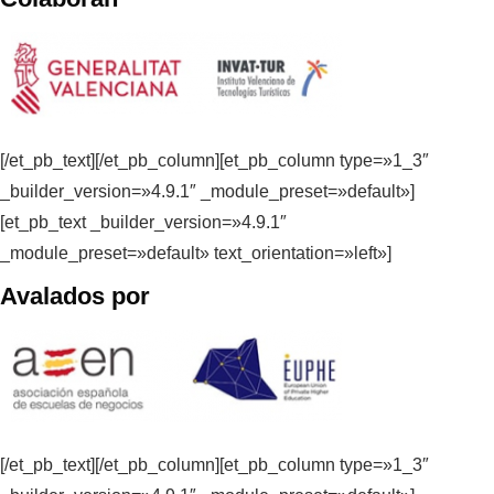
[/et_pb_text][/et_pb_column][et_pb_column type=»1_3″
_builder_version=»4.9.1″ _module_preset=»default»]
[et_pb_text _builder_version=»4.9.1″
_module_preset=»default» text_orientation=»left»]
Avalados por
[/et_pb_text][/et_pb_column][et_pb_column type=»1_3″