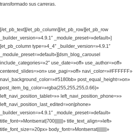
transformado sus carreras.
[/et_pb_text][/et_pb_column][/et_pb_row][et_pb_row
_builder_version=»4.9.1″ _module_preset=»default»]
[et_pb_column type=»4_4″ _builder_version=»4.9.1″
_module_preset=»default»][dsm_blog_carousel
include_categories=»2″ use_date=»off» use_author=»off»
centered_slides=»on» use_pagi=»off» navi_color=»#FFFFFF»
navi_background_color=»#5180bb» post_equal_height=»on»
post_item_bg_color=»rgba(255,255,255,0.66)»
left_navi_position_tablet=»» left_navi_position_phone=»»
left_navi_position_last_edited=»on|phone»
_builder_version=»4.9.1″ _module_preset=»default»
title_font=»Montserrat|700|||||||» title_text_align=»left»
title_font_size=»20px» body_font=»Montserrat||||||||»