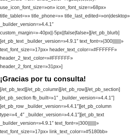
use_icon_font_size=»on» icon_font_size=»68px»
title_tablet=»» title_phone=»» title_last_edited=»on|desktop»
_builder_version=»4.4.1″
custom_margin=»-40px||-5px||false|false»][/et_pb_blurb]
[et_pb_text _builder_version=»4.9.1″ text_font=»|300|||||||»
text_font_size=»17px» header_text_color=»#FFFFFF»
header_2_text_color=»#FFFFFF»
header_2_font_size=»31px»]
¡Gracias por tu consulta!
[/et_pb_text][/et_pb_column][/et_pb_row][/et_pb_section]
[et_pb_section fb_built=»1″ _builder_version=»4.4.1″]
[et_pb_row _builder_version=»4.4.1″][et_pb_column
type=»4_4″ _builder_version=»4.4.1″][et_pb_text
_builder_version=»4.9.1″ text_font=»|300|||||||»
text_font_size=»17px» link_text_color=»#5180bb»