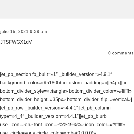
julio 15, 2021 9:39 am
JTSFWGX1dV
0
comments
[et_pb_section fb_built=»1″ _builder_version=»4.9.1″
background_color=»#5180bb» custom_padding=»||54px|||»
bottom_divider_style=»triangle» bottom_divider_color=»#ffffff»
bottom_divider_height=»35px» bottom_divider_flip=»vertical»]
[et_pb_row _builder_version=»4.4.1″][et_pb_column
type=»4_4″ _builder_version=»4.4.1″][et_pb_blurb
use_icon=»on» font_icon=»%%49%%» icon_color=»#ffffff»
use_circle=»on» circle_color=»rgba(0,0,0,0)»