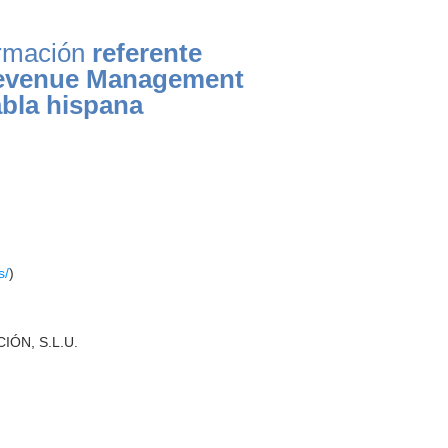
ormación
referente
evenue Management
bla hispana
s/
)
IÓN, S.L.U.