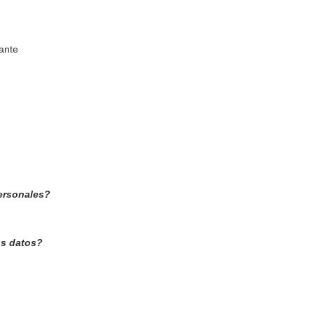
ante
personales?
us datos?